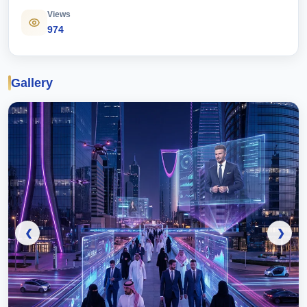
Views
974
Gallery
❮
❯