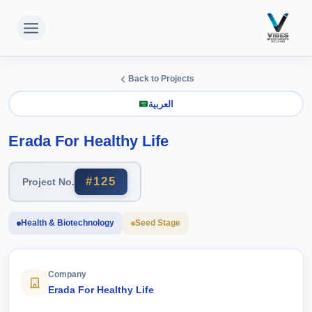
لتجاوز
لى
لمحتوى
Back to Projects
العربية
Erada For Healthy Life
#125
Project No.
Health & Biotechnology
Seed Stage
Company
Erada For Healthy Life