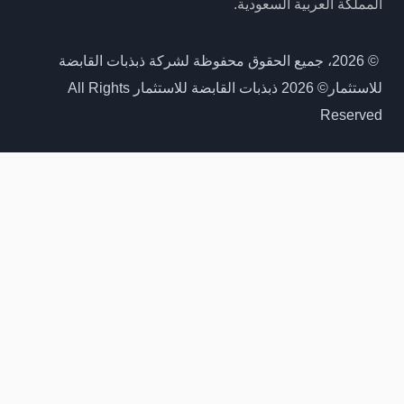
المملكة العربية السعودية.
© 2026، جميع الحقوق محفوظة لشركة ذبذبات القابضة
للاستثمار
© 2026 ذبذبات القابضة للاستثمار All Rights
Reserved
احصل على اخر مستجداتنا
انضم لنا، لتصلك مستجدات مشاريعنا وصفقاتنا اولا بأول
Get Our latest updates
Join us to receive updates on our projects and deals
first-hand
الجوال
Mobile No.
البريد الإلكتروني
E-mail