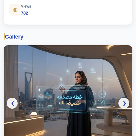
Views
782
Gallery
❮
❯