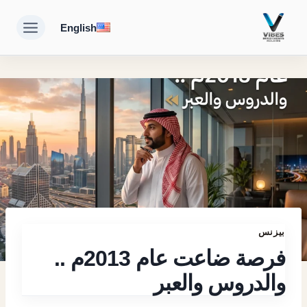
لتجاوز
English
لى
لمحتوى
بيزنس
فرصة ضاعت عام 2013م ..
والدروس والعبر