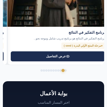
برنامج التفكير في النتائج
واي
برنامج التفكير في النتائج هو برنامج تدريب شامل وموجه نحو...
علا
مرحلة المنتج الأولي البذرة ( seed )
عرض التفاصيل
بوابة الأعمال
اختر المسار المناسب