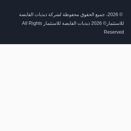
© 2026، جميع الحقوق محفوظة لشركة ذبذبات القابضة
للاستثمار
© 2026 ذبذبات القابضة للاستثمار All Rights
Reserved
احصل على اخر مستجداتنا
انضم لنا، لتصلك مستجدات مشاريعنا وصفقاتنا اولا بأول
Get Our latest updates
Join us to receive updates on our projects and deals
first-hand
الجوال
Mobile No.
البريد الإلكتروني
E-mail