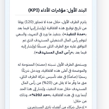
البند الأول: مؤشرات الأداء (KPI)
يلتزم الطرف الأول، خلال مدة لا تتجاوز (120) يومًا
من تاريخ توقيع هذه الاتفاقية (ويُشار إليها فيما بعد
بـ
«مدة التنفيذ»
)، بتنفيذ ما ورد في التمهيد، والسعي
لتوفير رأس المال التشغيلي المستهدف الذي تم
التوافق عليه مع الطرف الثاني مسبقًا (ويُشار إليه
فيما بعد بـ
«رأس المال المستهدف»
).
ويستحق الطرف الأول نسبته (حصته) الممنوحة له
والموضحة في أعلى هذه الاتفاقية، ويدخل شريكًا
رسميًا (صامتًا) في عقد تأسيس شركة الطرف الثاني،
متى ما وفّر ما لا يقل عن (20%) من رأس المال
المستهدف خلال مدة التنفيذ، ويُشار إلى هذا الحد
أينما ورد في هذه الاتفاقية بـ
«حد الـ20%»
، وذلك
من خلال:
• إدخال شركاء من أعضاء نادي المستثمرين.