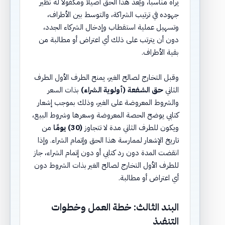
يراه مناسباً، ويُعد هذا الحق أصيلاً ومكفولاً له نظير
جهوده في ترتيب الشراكة، والتوسط بين الأطراف،
وتسهيل عملية استقطاب وإدخال الشركاء الجدد،
دون أن يترتب على ذلك أي اعتراض أو مطالبة من
بقية الأطراف.
وقبل التخارج لصالح الغير، يمنح الطرف الأول الطرف
الثاني
حق الشفعة (أولوية الشراء)
بذات السعر
والشروط المعروضة على الغير، وذلك بموجب إشعار
كتابي يوضح الحصة المعروضة وسعرها وشروط البيع،
ويكون للطرف الثاني مدة لا تتجاوز
(30) يومًا
من
تاريخ الإشعار لممارسة هذا الحق وإتمام الشراء. وإذا
انقضت المدة دون رد كتابي أو دون إتمام الشراء، جاز
للطرف الأول التخارج لصالح الغير بذات الشروط دون
أي اعتراض أو مطالبة.
البند الثالث: خطة العمل وخطوات
التنفيذ