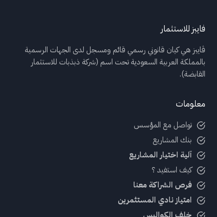
r
n
فايبز للاستثمار
a
t
ڤايبز هي كيان قانوني رسمي قائم ومسجل لدى الجهات الرسمية
i
بالمملكة العربية السعودية تحت اسم (شركة ذبذبات للاستثمار
v
القابضة).
e
:
معلومات
تواصل مع المؤسس
بنك المشاريع
آلية اختيار المشاريع
كيف استفيد ؟
فرص الشراكة معنا
امتياز نادي المستثمرين
خلف الكواليس