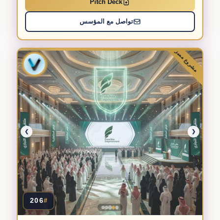
Pitch Deck
تواصل مع المؤسس
مشروع مميز
❯
❮
206
#