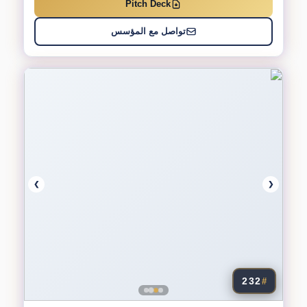
Pitch Deck
تواصل مع المؤسس
❯
❮
232
#