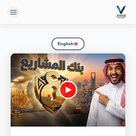
لتجاوز
لى
لمحتوى
English