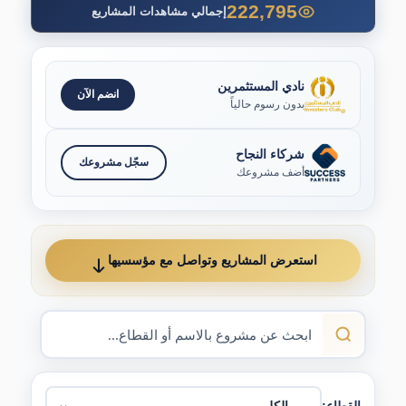
222,795
إجمالي مشاهدات المشاريع
نادي المستثمرين
انضم الآن
بدون رسوم حالياً
شركاء النجاح
سجّل مشروعك
أضف مشروعك
استعرض المشاريع وتواصل مع مؤسسيها