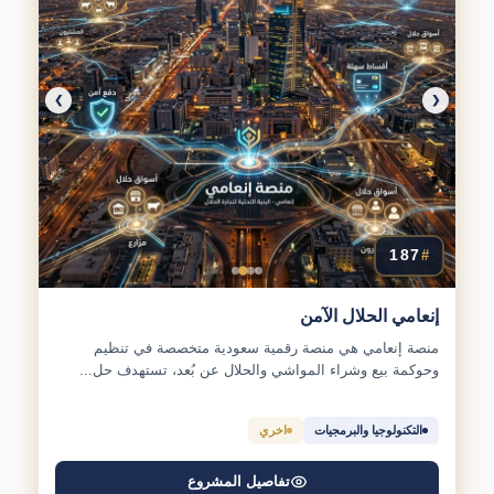
❯
❮
187
#
إنعامي الحلال الآمن
منصة إنعامي هي منصة رقمية سعودية متخصصة في تنظيم
وحوكمة بيع وشراء المواشي والحلال عن بُعد، تستهدف حل...
التكنولوجيا والبرمجيات
اخري
تفاصيل المشروع