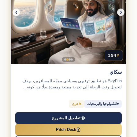
❯
❮
194
#
سكاي
SkyFun هو تطبيق ترفيهي وسياحي موجّه للمسافرين، يهدف
لتحويل وقت الرحلة إلى تجربة ممتعة ومفيدة بدلًا من كونه...
التكنولوجيا والبرمجيات
اخري
تفاصيل المشروع
Pitch Deck