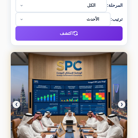
المرحلة:
ترتيب:
اكتشف
❯
❮