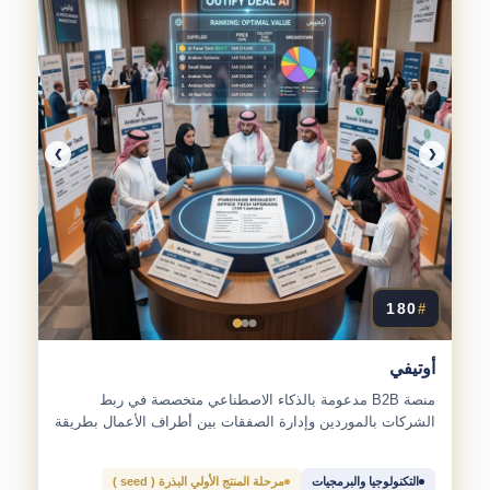
❯
❮
180
#
أوتيفي
منصة B2B مدعومة بالذكاء الاصطناعي متخصصة في ربط
الشركات بالموردين وإدارة الصفقات بين أطراف الأعمال بطريقة
أكثر احترافية...
التكنولوجيا والبرمجيات
مرحلة المنتج الأولي البذرة ( seed )