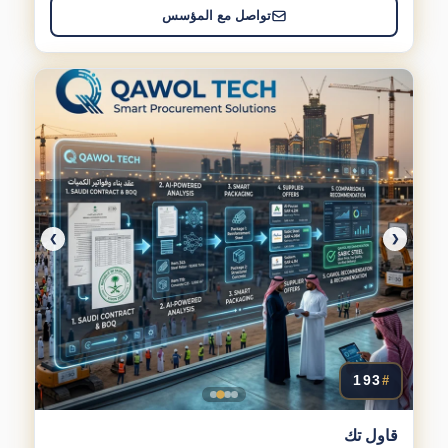
تواصل مع المؤسس
❯
❮
193
#
قاول تك