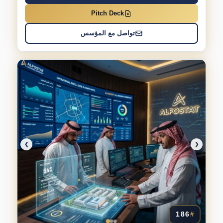
Pitch Deck
تواصل مع المؤسس
❯
❮
186
#